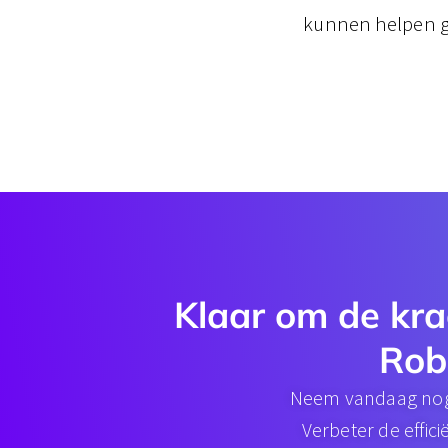
kunnen helpen g
Klaar om de kra
Rob
Neem vandaag nog 
Verbeter de effic