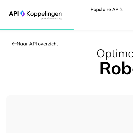
Ga
Populaire API’s
naar
de
inhoud
Naar API overzicht
Optimal
Rob