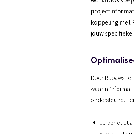
workflows soepel
projectinformat
koppeling met R
jouw specifieke
Optimalise
Door Robaws te i
waarin informati
ondersteund. Een
Je behoudt al
voorkomt en t