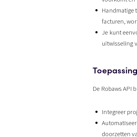
Handmatige ta
facturen, wo
Je kunt eenv
uitwisseling 
Toepassing
De Robaws API bi
Integreer pr
Automatiseer
doorzetten va