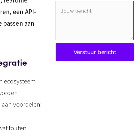
, realtime
Jouw
ren, een API-
bericht
te passen aan
Verstuur bericht
egratie
en ecosysteem
 worden
a aan voordelen:
wat fouten