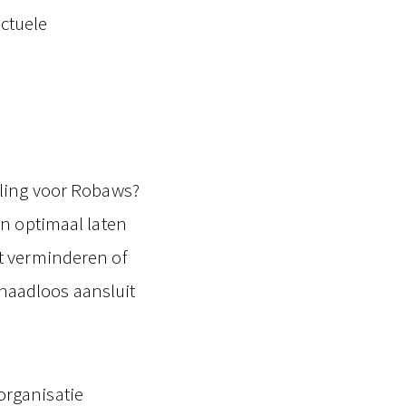
actuele
eling voor Robaws?
en optimaal laten
t verminderen of
e naadloos aansluit
organisatie