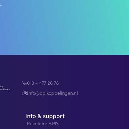
.
010 – 477 26 78
info@apikoppelingen.nl
Info & support
Populaire API's