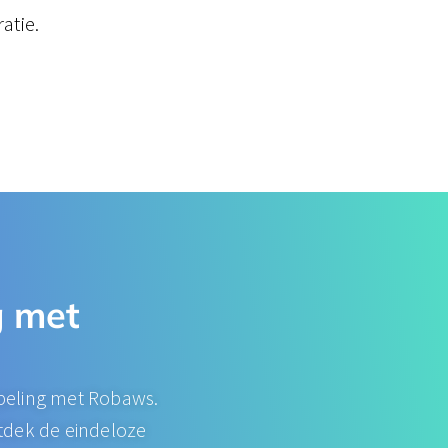
atie.
​ met
peling met Robaws.
ntdek de eindeloze