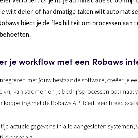
er verlopen. Of je nu je administratie stroomlijnt
ie wilt delen of handmatige taken wilt automatise
obaws biedt je de flexibiliteit om processen aan 
 behoeften.
er je workflow met een Robaws int
ntegreren met jouw bestaande software, creëer je e
e vrij kan stromen en je bedrijfsprocessen optimaal
 koppeling met de Robaws API biedt een breed scal
tijd actuele gegevens in alle aangesloten systemen, 
ijd bespaart.