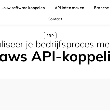
Jouw software koppelen
API laten maken
Branche
Contact
ERP
iseer je bedrijfsproces me
aws API-koppel