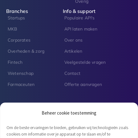
Overig
Branches
Info & support
Startups
Populaire API's
MKB
API laten maken
Corporates
Over ons
Overheden & zorg
Artikelen
Fintech
Veelgestelde vragen
Wetenschap
Contact
Farmaceuten
Offerte aanvragen
Vacatures
Beheer cookie toestemming
Senior PHP developer | Fulltime
Om de beste ervaringen te bieden, gebruiken wij technologieën zoals
cookies om informatie over je apparaat op te slaan en/of te