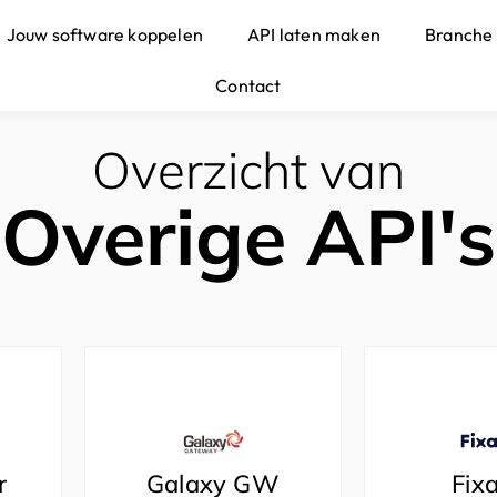
Jouw software koppelen
API laten maken
Branche
Contact
Overzicht van
Overige API's
r
Galaxy GW
Fix