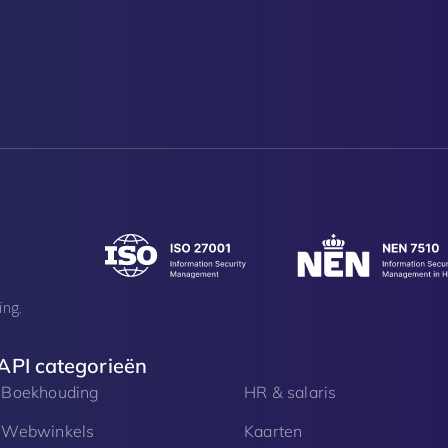
ing.
API categorieën
Boekhouding
HR & salaris
Webwinkels
Kaarten