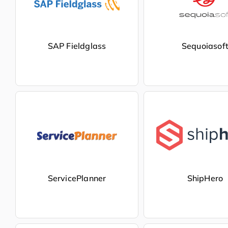
SAP Fieldglass
Sequoiasof
ServicePlanner
ShipHero