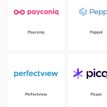
Payconiq
Peppol
Perfectview
Picqer