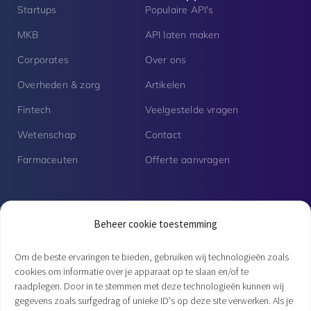
Startups
Populaire API's
MKB
API laten maken
Corporates
Over ons
Overheden & zorg
Artikelen
Fintech
Veelgestelde vragen
Wetenschap
Contact
Farmaceuten
Offerte aanvragen
Vacatures
Beheer cookie toestemming
Senior PHP developer | Fulltime
Om de beste ervaringen te bieden, gebruiken wij technologieën zoals
cookies om informatie over je apparaat op te slaan en/of te
raadplegen. Door in te stemmen met deze technologieën kunnen wij
PHP developer | Open sollicitatie
gegevens zoals surfgedrag of unieke ID's op deze site verwerken. Als je