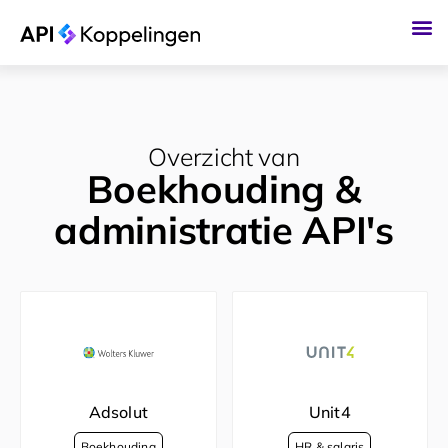
Ga
naar
de
inhoud
Overzicht van
Boekhouding &
administratie API's
Adsolut
Unit4