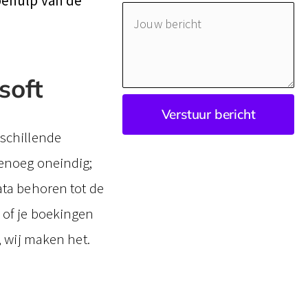
 behulp van de
Jouw
bericht
soft
Verstuur bericht
schillende
enoeg oneindig;
ata behoren tot de
 of je boekingen
, wij maken het.