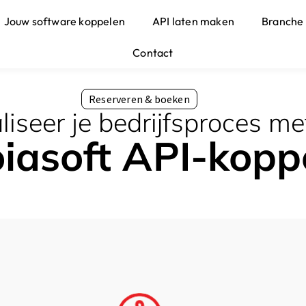
Jouw software koppelen
API laten maken
Branche
Contact
Reserveren & boeken
iseer je bedrijfsproces me
iasoft API-kopp