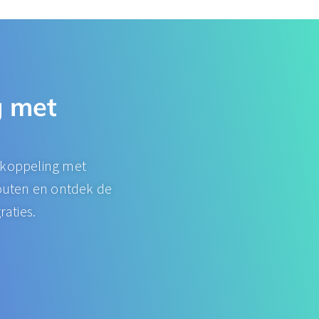
​ met
-koppeling met
fouten en ontdek de
aties.