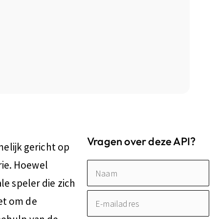
Vragen over deze API?
lijk gericht op
rie. Hoewel
Naam
le speler die zich
E-
het om de
mailadres