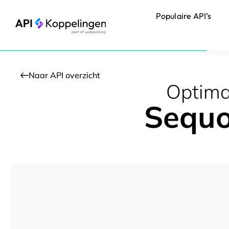
Ga
Populaire API’s
naar
de
inhoud
Naar API overzicht
Optimal
Sequo