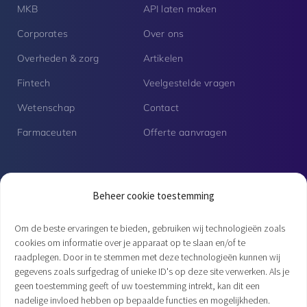
MKB
API laten maken
Corporates
Over ons
Overheden & zorg
Artikelen
Fintech
Veelgestelde vragen
Wetenschap
Contact
Farmaceuten
Offerte aanvragen
Vacatures
Beheer cookie toestemming
Senior PHP developer | Fulltime
Om de beste ervaringen te bieden, gebruiken wij technologieën zoals
cookies om informatie over je apparaat op te slaan en/of te
raadplegen. Door in te stemmen met deze technologieën kunnen wij
PHP developer | Open sollicitatie
gegevens zoals surfgedrag of unieke ID's op deze site verwerken. Als je
geen toestemming geeft of uw toestemming intrekt, kan dit een
nadelige invloed hebben op bepaalde functies en mogelijkheden.