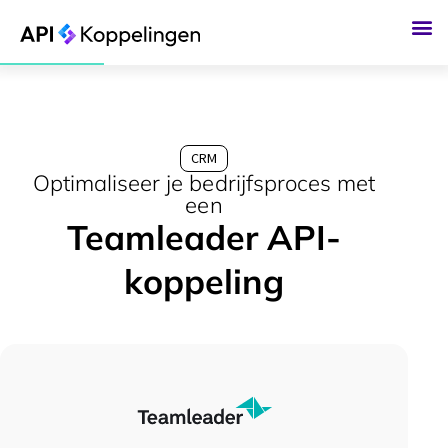
Ga
naar
de
inhoud
CRM
Optimaliseer je bedrijfsproces met
een
Teamleader API-
koppeling