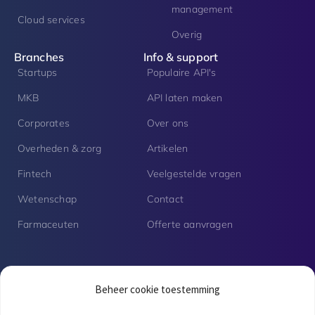
management
Cloud services
Overig
Branches
Info & support
Startups
Populaire API's
MKB
API laten maken
Corporates
Over ons
Overheden & zorg
Artikelen
Fintech
Veelgestelde vragen
Wetenschap
Contact
Farmaceuten
Offerte aanvragen
Vacatures
Beheer cookie toestemming
Senior PHP developer | Fulltime