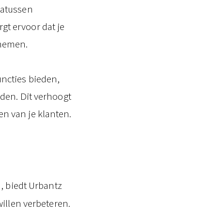
tatussen
gt ervoor dat je
e nemen.
uncties bieden,
jden. Dit verhoogt
en van je klanten.
, biedt Urbantz
illen verbeteren.