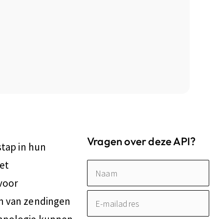
Vragen over deze API?
stap in hun
et
Naam
 voor
E-
en van zendingen
mailadres