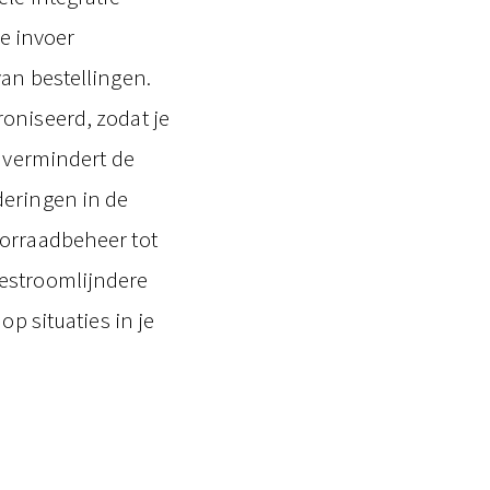
e invoer
van bestellingen.
oniseerd, zodat je
t vermindert de
deringen in de
oorraadbeheer tot
gestroomlijndere
op situaties in je