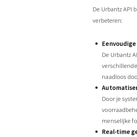
De Urbantz API b
verbeteren:
Eenvoudige 
De Urbantz A
verschillende
naadloos doo
Automatiser
Door je syst
voorraadbehe
menselijke fo
Real-time g