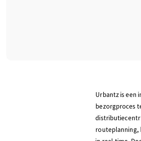
Urbantz is een i
bezorgproces te
distributiecent
routeplanning, 