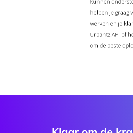
kunnen ondersteu
helpen je graag 
werken en je kla
Urbantz API of h
om de beste oplo
Klaar om de kra