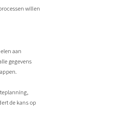
gprocessen willen
pelen aan
alle gegevens
tappen.
teplanning,
ert de kans op