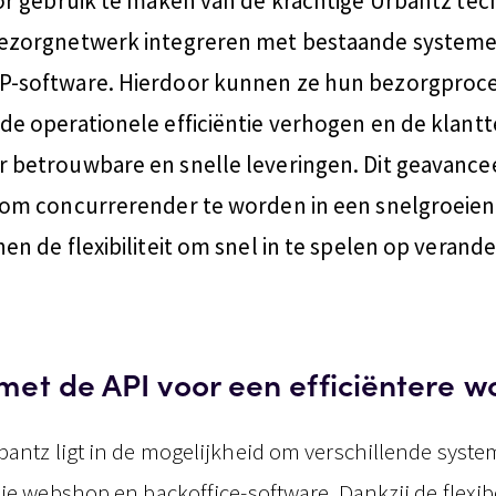
oor gebruik te maken van de krachtige Urbantz te
bezorgnetwerk integreren met bestaande systeme
P-software. Hierdoor kunnen ze hun bezorgproc
de operationele efficiëntie verhogen en de klant
 betrouwbare en snelle leveringen. Dit geavance
n om concurrerender te worden in een snelgroei
en de flexibiliteit om snel in te spelen op verand
met de API voor een efficiëntere 
bantz ligt in de mogelijkheid om verschillende syste
je webshop en backoffice-software. Dankzij de flexibe