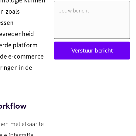
chnologie kunnen
Jouw
n zoals
bericht
essen
tevredenheid
erde platform
Verstuur bericht
ende e-commerce
eringen in de
workflow
men met elkaar te
le integratie