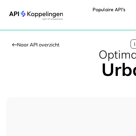
Ga
Populaire API’s
naar
de
inhoud
Naar API overzicht
Optimal
Urb