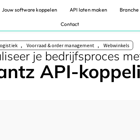
Jouw software koppelen
API laten maken
Branche
Contact
logistiek
,
Voorraad & order management
,
Webwinkels
iseer je bedrijfsproces me
antz API-koppel