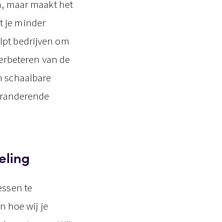
en, maar maakt het
t je minder
lpt bedrijven om
 verbeteren van de
n schaalbare
veranderende
eling
essen te
n hoe wij je