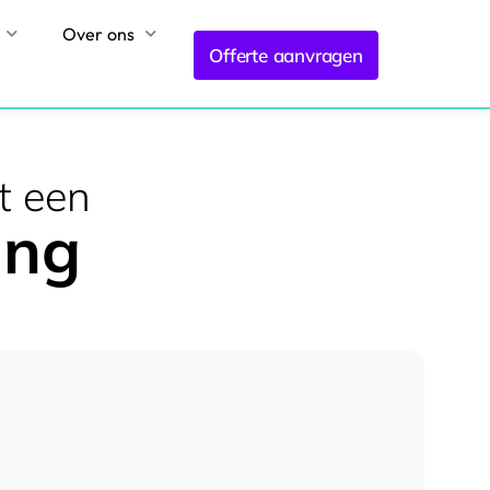
Over ons
Offerte aanvragen
t een
ing