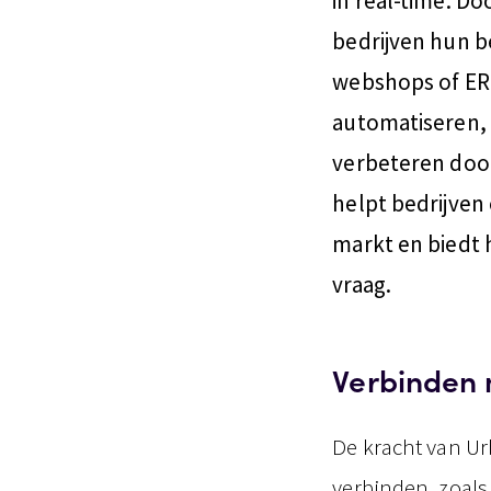
in real-time. D
bedrijven hun 
webshops of ER
automatiseren, 
verbeteren door
helpt bedrijve
markt en biedt h
vraag.
Verbinden 
De kracht van Ur
verbinden, zoals 