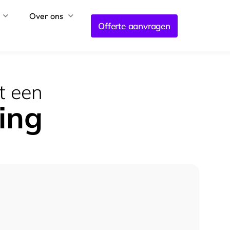
Over ons
Offerte aanvragen
t een
ing