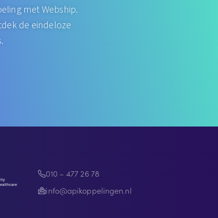
eling met Webship.
ntdek de eindeloze
.
010 – 477 26 78
info@apikoppelingen.nl