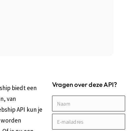
Vragen over deze API?
ship biedt een
n, van
Naam
bship API kun je
E-
e worden
mailadres