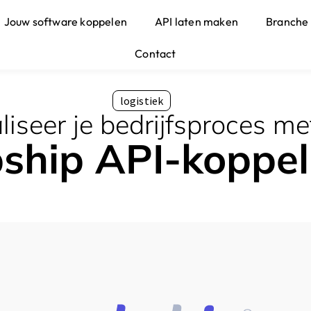
Jouw software koppelen
API laten maken
Branche
Contact
logistiek
iseer je bedrijfsproces me
ship API-koppel