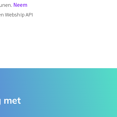
eunen.
Neem
en Webship API
​ met