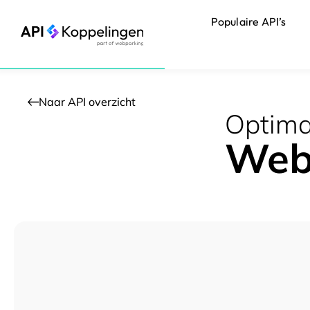
Ga
Populaire API’s
naar
de
inhoud
Naar API overzicht
Optimal
Web