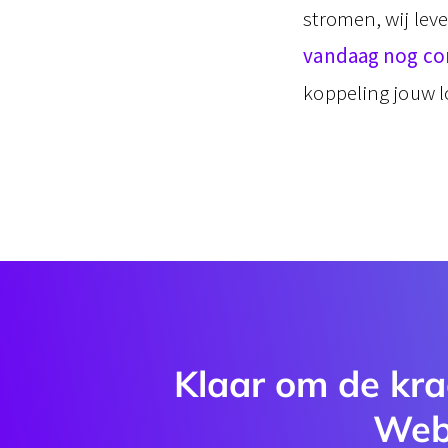
stromen, wij le
vandaag nog co
koppeling jouw l
Klaar om de kra
Web