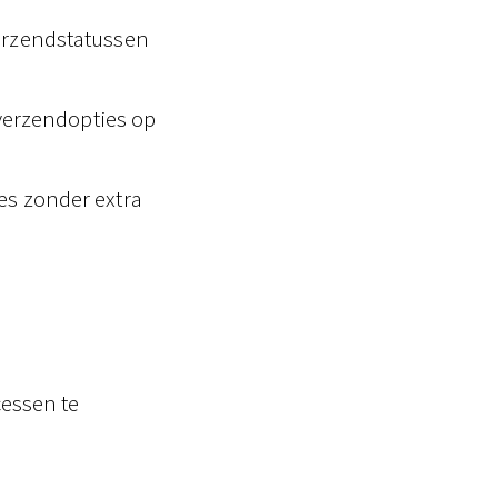
erzendstatussen
 verzendopties op
es zonder extra
essen te