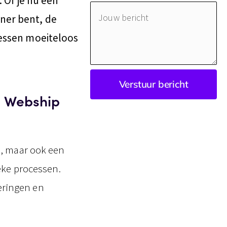
. Of je nu een
Jouw
ner bent, de
bericht
cessen moeiteloos
Verstuur bericht
n Webship
n, maar ook een
eke processen.
eringen en