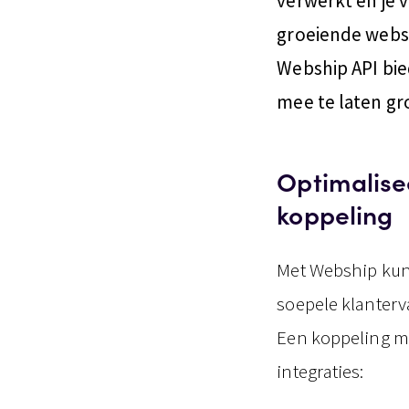
verwerkt en je v
groeiende websh
Webship API bie
mee te laten gr
Optimalise
koppeling
Met Webship kun 
soepele klanterv
Een koppeling m
integraties: