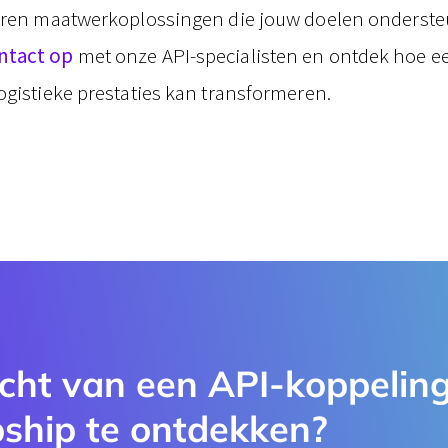
veren maatwerkoplossingen die jouw doelen onderst
ntact op
met onze API-specialisten en ontdek hoe e
ogistieke prestaties kan transformeren.
cht van een API-koppeling
ship te ontdekken?