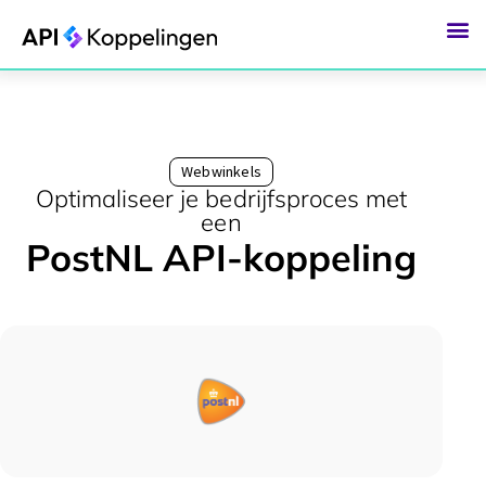
Ga
naar
de
inhoud
Webwinkels
Optimaliseer je bedrijfsproces met
een
PostNL API-koppeling