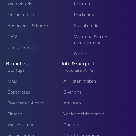
Webwinkels
Kaarten
Online betalen
Marketing
Reserveren & boeken
Social media
CRM
Voorraad & order
management
Cloud services
Overig
Branches
Info & support
Startups
Populaire API's
MKB
API laten maken
Corporates
Over ons
Overheden & zorg
Artikelen
Fintech
Veelgestelde vragen
Wetenschap
Contact
Farmaceuten
Offerte aanvragen