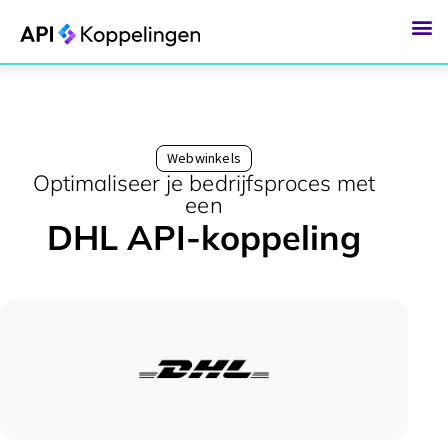
Ga
naar
de
inhoud
Webwinkels
Optimaliseer je bedrijfsproces met
een
DHL API-koppeling