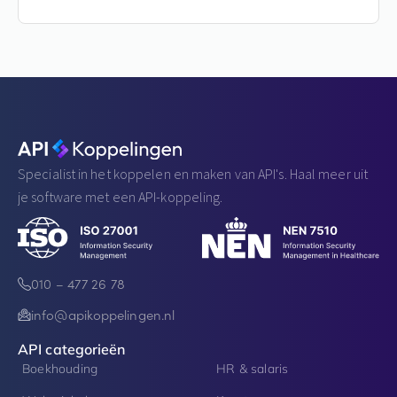
Specialist in het koppelen en maken van API's. Haal meer uit
je software met een API-koppeling.
010 – 477 26 78
info@apikoppelingen.nl
API categorieën
Boekhouding
HR & salaris