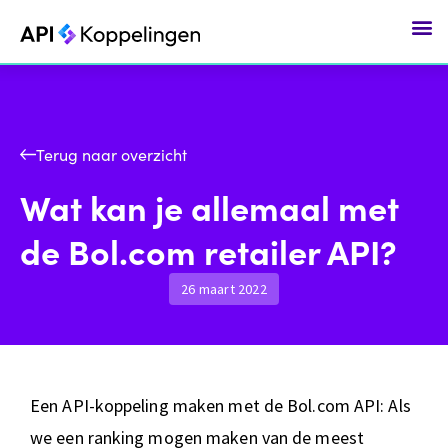
Ga
naar
de
inhoud
Terug naar overzicht
Wat kan je allemaal met
de Bol.com retailer API?
26 maart 2022
Een API-koppeling maken met de Bol.com API: Als
we een ranking mogen maken van de meest