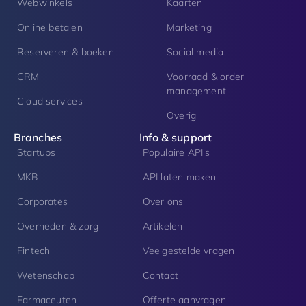
Webwinkels
Kaarten
Online betalen
Marketing
Reserveren & boeken
Social media
CRM
Voorraad & order
management
Cloud services
Overig
Branches
Info & support
Startups
Populaire API's
MKB
API laten maken
Corporates
Over ons
Overheden & zorg
Artikelen
Fintech
Veelgestelde vragen
Wetenschap
Contact
Farmaceuten
Offerte aanvragen