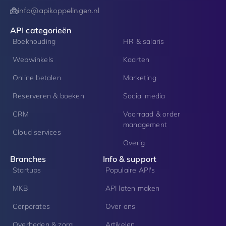
info@apikoppelingen.nl
API categorieën
Boekhouding
HR & salaris
Webwinkels
Kaarten
Online betalen
Marketing
Reserveren & boeken
Social media
CRM
Voorraad & order
management
Cloud services
Overig
Branches
Info & support
Startups
Populaire API's
MKB
API laten maken
Corporates
Over ons
Overheden & zorg
Artikelen