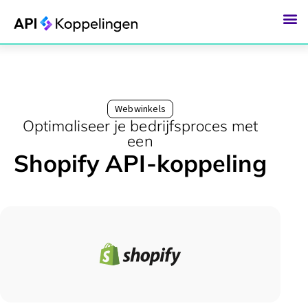
Ga
naar
de
inhoud
Webwinkels
Optimaliseer je bedrijfsproces met
een
Shopify API-koppeling