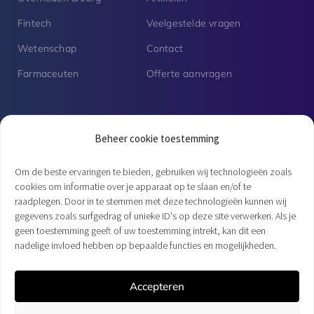
Fintech
Veelgestelde vragen
Wetenschap
Contact
Farmaceuten
Offerte aanvragen
Vacatures
Beheer cookie toestemming
Senior PHP developer | Fulltime
Om de beste ervaringen te bieden, gebruiken wij technologieën zoals
cookies om informatie over je apparaat op te slaan en/of te
raadplegen. Door in te stemmen met deze technologieën kunnen wij
PHP developer | Open sollicitatie
gegevens zoals surfgedrag of unieke ID's op deze site verwerken. Als je
geen toestemming geeft of uw toestemming intrekt, kan dit een
nadelige invloed hebben op bepaalde functies en mogelijkheden.
© 2004 – 2026 APIkoppelingen
Accepteren
Privacy
Voorwaarden
APIkoppelingen is een label van
Webparking.B.V.